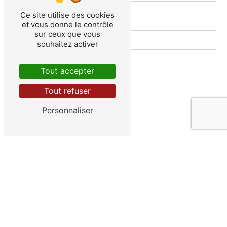
Ce site utilise des cookies
et vous donne le contrôle
sur ceux que vous
souhaitez activer
Tout accepter
Tout refuser
Personnaliser
Vous n'êtes pas un robot, veuillez répondre à cette
question : combien font neuf plus deux ?
En cochant cette case, j'accepte les conditions