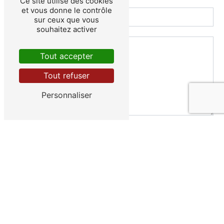
Ce site utilise des cookies
et vous donne le contrôle
sur ceux que vous
souhaitez activer
Tout accepter
Tout refuser
Personnaliser
Vous n'êtes pas un robot, veuillez répondre à cette
question : combien font cinq plus six ?
En cochant cette case, j'accepte les conditions
particulières ci-dessous **